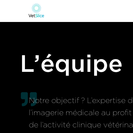
L’équipe
Notre objectif ? L’expertise 
l’imagerie médicale au profit
de l’activité clinique vétérina